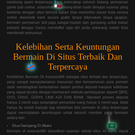
sambung ayam terpercaya yang mencakup seluruh bidang permainan
game judi online. asianslot88 sekarang telah hadir dengan nuansa yang
berbeda dengan situs lainnya kalian bisa menonton siaran bola secara
online diwebsite kami secara gratis tanpa dikenakan biaya apapun,
bermain permainan slot juga sangat mudah dan gampang untuk kalian
pahami dengan hanya mendaftar saja diri anda sekarang sudah bisa
menikmati semuanya.
Kelebihan Serta Keuntungan
Bermain Di Situs Terbaik Dan
Terpercaya
Kelebihan Bermain Di Asianslot88 sebagai situs terbaik dan terpercaya,
yang sangat mengutamakan kepuasan dan kenyamanan para pemain
ialah membagikan kemudahan dalam perihal deposit maupun withdraw
yang dapat dicoba dengan bermacam metode pembayaran seperti QRIS,
OVO, DANA, GOPAY, LINK AJA DAN BANK. Standart proses deposit
hanya 1 menit saja sedangkan penarikan uang hanya 3 menit saja. tidak
hanya itu masih banyak lagi kelebihan bila bermain di situs terpercaya
dapat menciptakan keuntungan untuk seluruh member yang bermain
antara lain:
Situs Gampang Di Akses
Bermain di asianslot88 dipastikan nyaman sebab situs ini kamu dapat