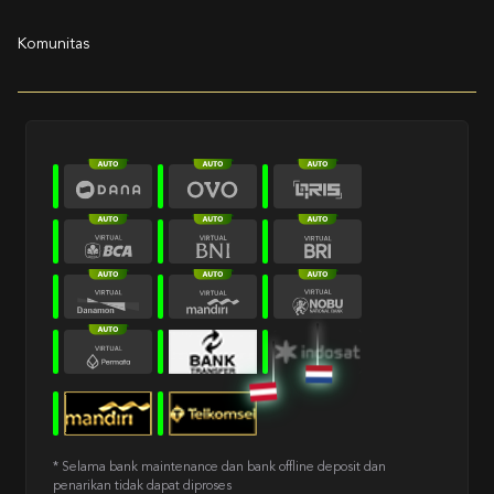
Komunitas
* Selama bank maintenance dan bank offline deposit dan
penarikan tidak dapat diproses