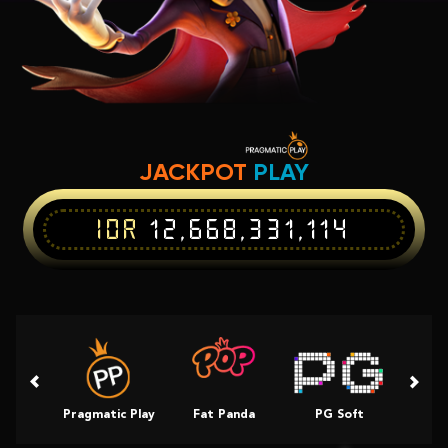
JACKPOT
PLAY
IDR
12,668,331,114
Pragmatic Play
Fat Panda
PG Soft
Slot