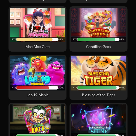
RTP
87%
RTP
91%
Moe Moe Cute
Centillion Gods
RTP
79%
RTP
94%
Lab 19 Mania
Blessing of the Tiger