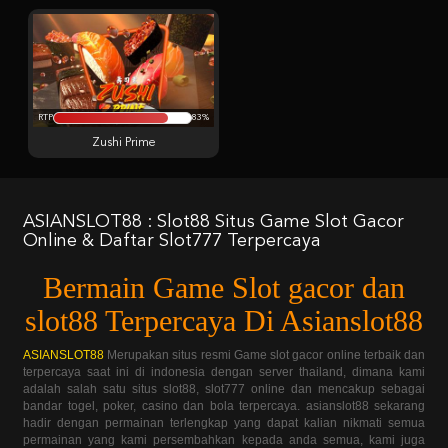
RTP
83%
Zushi Prime
ASIANSLOT88 : Slot88 Situs Game Slot Gacor
Online & Daftar Slot777 Terpercaya
Bermain Game Slot gacor dan
slot88 Terpercaya Di Asianslot88
ASIANSLOT88
Merupakan situs resmi Game slot gacor online terbaik dan
terpercaya saat ini di indonesia dengan server thailand, dimana kami
adalah salah satu situs slot88, slot777 online dan mencakup sebagai
bandar togel, poker, casino dan bola terpercaya. asianslot88 sekarang
hadir dengan permainan terlengkap yang dapat kalian nikmati semua
permainan yang kami persembahkan kepada anda semua, kami juga