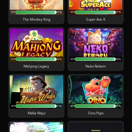
RTP
97%
RTP
97%
The Monkey King
Super Ace X
RTP
96%
RTP
98%
Mahjong Legacy
Neko Reborn
RTP
97%
RTP
97%
Mafia Ways
Dino Pops