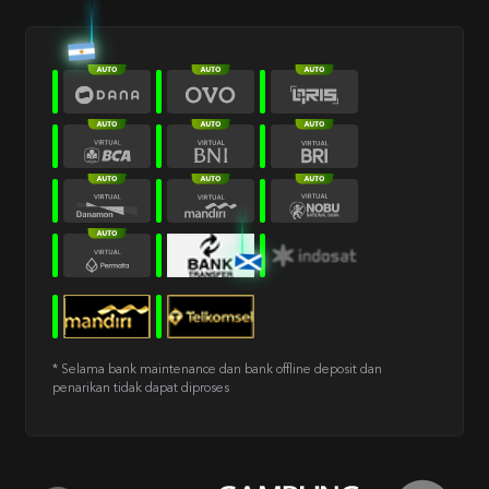
* Selama bank maintenance dan bank offline deposit dan
penarikan tidak dapat diproses