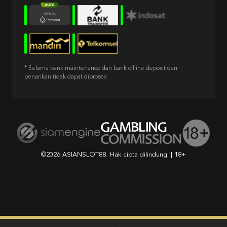
* Selama bank maintenance dan bank offline deposit dan
penarikan tidak dapat diproses
©2026 ASIANSLOT88. Hak cipta dilindungi | 18+