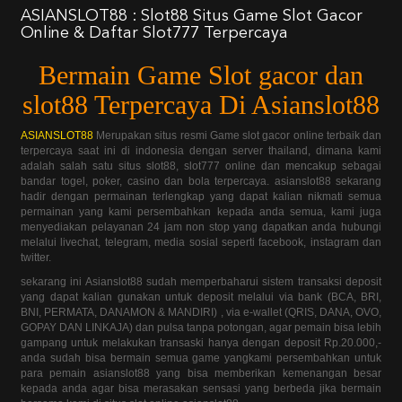
ASIANSLOT88 : Slot88 Situs Game Slot Gacor
Online & Daftar Slot777 Terpercaya
Bermain Game Slot gacor dan
slot88 Terpercaya Di Asianslot88
ASIANSLOT88
Merupakan situs resmi Game slot gacor online terbaik dan
terpercaya saat ini di indonesia dengan server thailand, dimana kami
adalah salah satu situs slot88, slot777 online dan mencakup sebagai
bandar togel, poker, casino dan bola terpercaya. asianslot88 sekarang
hadir dengan permainan terlengkap yang dapat kalian nikmati semua
permainan yang kami persembahkan kepada anda semua, kami juga
menyediakan pelayanan 24 jam non stop yang dapatkan anda hubungi
melalui livechat, telegram, media sosial seperti facebook, instagram dan
twitter.
sekarang ini Asianslot88 sudah memperbaharui sistem transaksi deposit
yang dapat kalian gunakan untuk deposit melalui via bank (BCA, BRI,
BNI, PERMATA, DANAMON & MANDIRI) , via e-wallet (QRIS, DANA, OVO,
GOPAY DAN LINKAJA) dan pulsa tanpa potongan, agar pemain bisa lebih
gampang untuk melakukan transaski hanya dengan deposit Rp.20.000,-
anda sudah bisa bermain semua game yangkami persembahkan untuk
para pemain asianslot88 yang bisa memberikan kemenangan besar
kepada anda agar bisa merasakan sensasi yang berbeda jika bermain