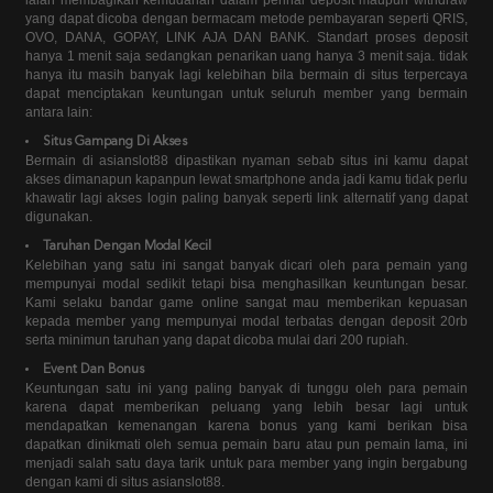
yang dapat dicoba dengan bermacam metode pembayaran seperti QRIS,
OVO, DANA, GOPAY, LINK AJA DAN BANK. Standart proses deposit
hanya 1 menit saja sedangkan penarikan uang hanya 3 menit saja. tidak
hanya itu masih banyak lagi kelebihan bila bermain di situs terpercaya
dapat menciptakan keuntungan untuk seluruh member yang bermain
antara lain:
Situs Gampang Di Akses
Bermain di asianslot88 dipastikan nyaman sebab situs ini kamu dapat
akses dimanapun kapanpun lewat smartphone anda jadi kamu tidak perlu
khawatir lagi akses login paling banyak seperti link alternatif yang dapat
digunakan.
Taruhan Dengan Modal Kecil
Kelebihan yang satu ini sangat banyak dicari oleh para pemain yang
mempunyai modal sedikit tetapi bisa menghasilkan keuntungan besar.
Kami selaku bandar game online sangat mau memberikan kepuasan
kepada member yang mempunyai modal terbatas dengan deposit 20rb
serta minimun taruhan yang dapat dicoba mulai dari 200 rupiah.
Event Dan Bonus
Keuntungan satu ini yang paling banyak di tunggu oleh para pemain
karena dapat memberikan peluang yang lebih besar lagi untuk
mendapatkan kemenangan karena bonus yang kami berikan bisa
dapatkan dinikmati oleh semua pemain baru atau pun pemain lama, ini
menjadi salah satu daya tarik untuk para member yang ingin bergabung
dengan kami di situs asianslot88.