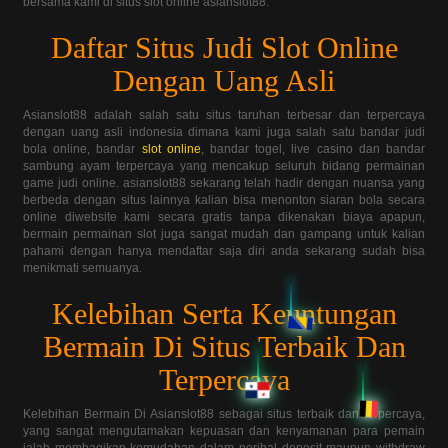
bersama kami di situs slot online asianslot88.
Daftar Situs Judi Slot Online
Dengan Uang Asli
Asianslot88 adalah salah satu situs taruhan terbesar dan terpercaya
dengan uang asli indonesia dimana kami juga salah satu bandar judi
bola online, bandar
slot online
, bandar togel, live casino dan bandar
sambung ayam terpercaya yang mencakup seluruh bidang permainan
game judi online. asianslot88 sekarang telah hadir dengan nuansa yang
berbeda dengan situs lainnya kalian bisa menonton siaran bola secara
online diwebsite kami secara gratis tanpa dikenakan biaya apapun,
bermain permainan slot juga sangat mudah dan gampang untuk kalian
pahami dengan hanya mendaftar saja diri anda sekarang sudah bisa
menikmati semuanya.
Kelebihan Serta Keuntungan
Bermain Di Situs Terbaik Dan
Terpercaya
Kelebihan Bermain Di Asianslot88 sebagai situs terbaik dan terpercaya,
yang sangat mengutamakan kepuasan dan kenyamanan para pemain
ialah membagikan kemudahan dalam perihal deposit maupun withdraw