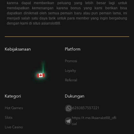
karena dapat memberikan peluang yang lebih besar lagi untuk
mendapatkan kemenangan karena bonus yang kami berikan bisa
dapatkan dinikmati oleh semua pemain baru atau pun pemain lama, ini
menjadi salah satu daya tarik untuk para member yang ingin bergabung
dengan kami di situs asianslot88.
Kebijaksanaan
Platform
Promosi
Loyalty
Referral
Kategori
Dukungan
Hot Games
6283857557221
Slots
https://t.me/Asianslot88_offi
cial
Live Casino