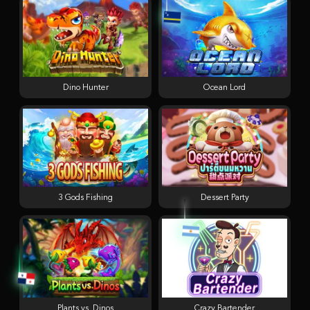
Dino Hunter
Ocean Lord
3 Gods Fishing
Dessert Party
Plants vs. Dinos
Crazy Bartender