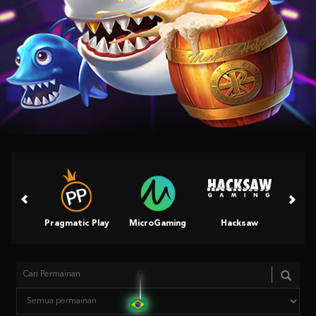
Pragmatic Play
MicroGaming
Hacksaw
King