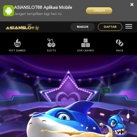
×
ASIANSLOT88 Aplikasi Mobile
UNDUH
Jangan tampilkan lagi hari ini
MASUK
DAFTAR
HOT GAMES
SLOTS
LIVE CASINO
RACE