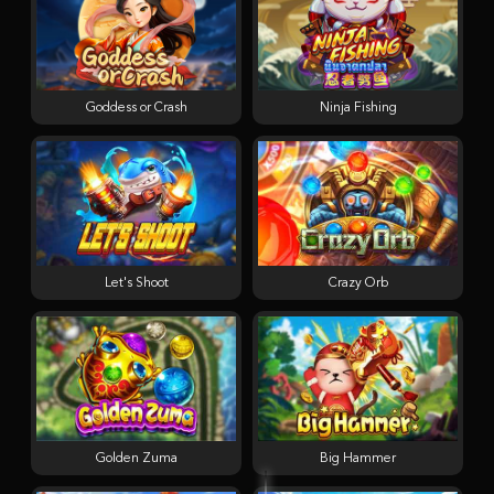
Goddess or Crash
Ninja Fishing
Let's Shoot
Crazy Orb
Golden Zuma
Big Hammer