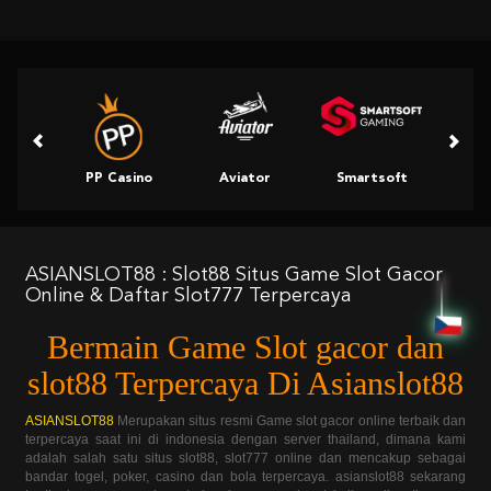
PP Casino
Aviator
Smartsoft
Micr
ASIANSLOT88 : Slot88 Situs Game Slot Gacor
Online & Daftar Slot777 Terpercaya
Bermain Game Slot gacor dan
slot88 Terpercaya Di Asianslot88
ASIANSLOT88
Merupakan situs resmi Game slot gacor online terbaik dan
terpercaya saat ini di indonesia dengan server thailand, dimana kami
adalah salah satu situs slot88, slot777 online dan mencakup sebagai
bandar togel, poker, casino dan bola terpercaya. asianslot88 sekarang