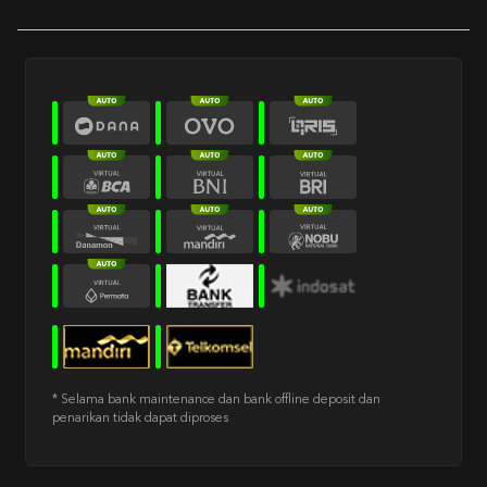
* Selama bank maintenance dan bank offline deposit dan
penarikan tidak dapat diproses