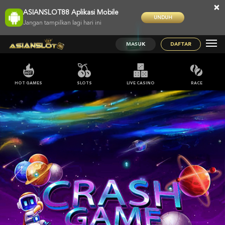
×
ASIANSLOT88 Aplikasi Mobile
UNDUH
Jangan tampilkan lagi hari ini
MASUK
DAFTAR
HOT GAMES
SLOTS
LIVE CASINO
RACE