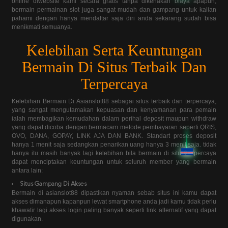
online diwebsite kami secara gratis tanpa dikenakan biaya apapun,
bermain permainan slot juga sangat mudah dan gampang untuk kalian
pahami dengan hanya mendaftar saja diri anda sekarang sudah bisa
menikmati semuanya.
Kelebihan Serta Keuntungan
Bermain Di Situs Terbaik Dan
Terpercaya
Kelebihan Bermain Di Asianslot88 sebagai situs terbaik dan terpercaya,
yang sangat mengutamakan kepuasan dan kenyamanan para pemain
ialah membagikan kemudahan dalam perihal deposit maupun withdraw
yang dapat dicoba dengan bermacam metode pembayaran seperti QRIS,
OVO, DANA, GOPAY, LINK AJA DAN BANK. Standart proses deposit
hanya 1 menit saja sedangkan penarikan uang hanya 3 menit saja. tidak
hanya itu masih banyak lagi kelebihan bila bermain di situs terpercaya
dapat menciptakan keuntungan untuk seluruh member yang bermain
antara lain:
Situs Gampang Di Akses
Bermain di asianslot88 dipastikan nyaman sebab situs ini kamu dapat
akses dimanapun kapanpun lewat smartphone anda jadi kamu tidak perlu
khawatir lagi akses login paling banyak seperti link alternatif yang dapat
digunakan.