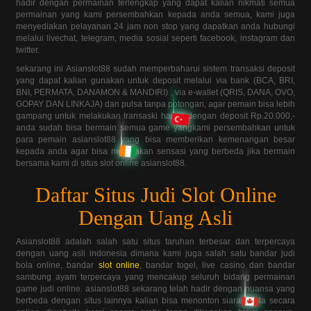
hadir dengan permainan terlengkap yang dapat kalian nikmati semua
permainan yang kami persembahkan kepada anda semua, kami juga
menyediakan pelayanan 24 jam non stop yang dapatkan anda hubungi
melalui livechat, telegram, media sosial seperti facebook, instagram dan
twitter.
sekarang ini Asianslot88 sudah memperbaharui sistem transaksi deposit
yang dapat kalian gunakan untuk deposit melalui via bank (BCA, BRI,
BNI, PERMATA, DANAMON & MANDIRI) , via e-wallet (QRIS, DANA, OVO,
GOPAY DAN LINKAJA) dan pulsa tanpa potongan, agar pemain bisa lebih
gampang untuk melakukan transaski hanya dengan deposit Rp.20.000,-
anda sudah bisa bermain semua game yangkami persembahkan untuk
para pemain asianslot88 yang bisa memberikan kemenangan besar
kepada anda agar bisa merasakan sensasi yang berbeda jika bermain
bersama kami di situs slot online asianslot88.
Daftar Situs Judi Slot Online
Dengan Uang Asli
Asianslot88 adalah salah satu situs taruhan terbesar dan terpercaya
dengan uang asli indonesia dimana kami juga salah satu bandar judi
bola online, bandar
slot online
, bandar togel, live casino dan bandar
sambung ayam terpercaya yang mencakup seluruh bidang permainan
game judi online. asianslot88 sekarang telah hadir dengan nuansa yang
berbeda dengan situs lainnya kalian bisa menonton siaran bola secara