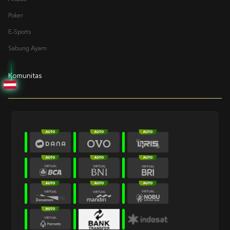
Poker
E-Sports
Sabung Ayam
Komunitas