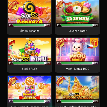
RTP
95%
RTP
97%
Slot88 Bonanza
JaJanan Pasar
RTP
96%
RTP
95%
Slot88 Rush
Mochi Mania 1000
RTP
96%
RTP
98%