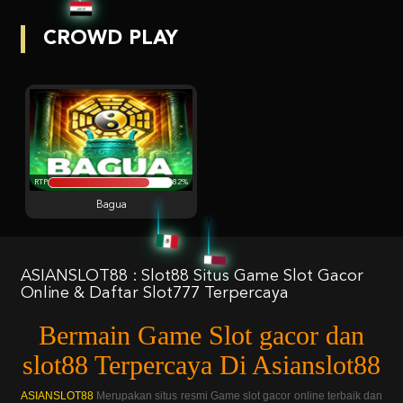
CROWD PLAY
RTP
82%
Bagua
ASIANSLOT88 : Slot88 Situs Game Slot Gacor
Online & Daftar Slot777 Terpercaya
Bermain Game Slot gacor dan
slot88 Terpercaya Di Asianslot88
ASIANSLOT88
Merupakan situs resmi Game slot gacor online terbaik dan