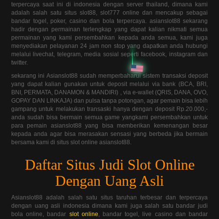
terpercaya saat ini di indonesia dengan server thailand, dimana kami
adalah salah satu situs slot88, slot777 online dan mencakup sebagai
bandar togel, poker, casino dan bola terpercaya. asianslot88 sekarang
hadir dengan permainan terlengkap yang dapat kalian nikmati semua
permainan yang kami persembahkan kepada anda semua, kami juga
menyediakan pelayanan 24 jam non stop yang dapatkan anda hubungi
melalui livechat, telegram, media sosial seperti facebook, instagram dan
twitter.
sekarang ini Asianslot88 sudah memperbaharui sistem transaksi deposit
yang dapat kalian gunakan untuk deposit melalui via bank (BCA, BRI,
BNI, PERMATA, DANAMON & MANDIRI) , via e-wallet (QRIS, DANA, OVO,
GOPAY DAN LINKAJA) dan pulsa tanpa potongan, agar pemain bisa lebih
gampang untuk melakukan transaski hanya dengan deposit Rp.20.000,-
anda sudah bisa bermain semua game yangkami persembahkan untuk
para pemain asianslot88 yang bisa memberikan kemenangan besar
kepada anda agar bisa merasakan sensasi yang berbeda jika bermain
bersama kami di situs slot online asianslot88.
Daftar Situs Judi Slot Online
Dengan Uang Asli
Asianslot88 adalah salah satu situs taruhan terbesar dan terpercaya
dengan uang asli indonesia dimana kami juga salah satu bandar judi
bola online, bandar
slot online
, bandar togel, live casino dan bandar