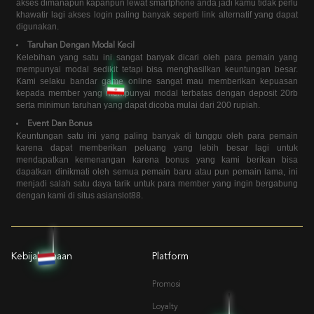
akses dimanapun kapanpun lewat smartphone anda jadi kamu tidak perlu
khawatir lagi akses login paling banyak seperti link alternatif yang dapat
digunakan.
Taruhan Dengan Modal Kecil
Kelebihan yang satu ini sangat banyak dicari oleh para pemain yang
mempunyai modal sedikit tetapi bisa menghasilkan keuntungan besar.
Kami selaku bandar game online sangat mau memberikan kepuasan
kepada member yang mempunyai modal terbatas dengan deposit 20rb
serta minimun taruhan yang dapat dicoba mulai dari 200 rupiah.
Event Dan Bonus
Keuntungan satu ini yang paling banyak di tunggu oleh para pemain
karena dapat memberikan peluang yang lebih besar lagi untuk
mendapatkan kemenangan karena bonus yang kami berikan bisa
dapatkan dinikmati oleh semua pemain baru atau pun pemain lama, ini
menjadi salah satu daya tarik untuk para member yang ingin bergabung
dengan kami di situs asianslot88.
Kebijaksanaan
Platform
Promosi
Loyalty