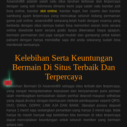
Asianslot88 adalah salah satu situs taruhan terbesar dan terpercaya
dengan uang asli indonesia dimana kami juga salah satu bandar judi
bola online, bandar
slot online
, bandar togel, live casino dan bandar
sambung ayam terpercaya yang mencakup seluruh bidang permainan
game judi online. asianslot88 sekarang telah hadir dengan nuansa yang
berbeda dengan situs lainnya kalian bisa menonton siaran bola secara
online diwebsite kami secara gratis tanpa dikenakan biaya apapun,
bermain permainan slot juga sangat mudah dan gampang untuk kalian
pahami dengan hanya mendaftar saja diri anda sekarang sudah bisa
menikmati semuanya.
Kelebihan Serta Keuntungan
Bermain Di Situs Terbaik Dan
Terpercaya
Kelebihan Bermain Di Asianslot88 sebagai situs terbaik dan terpercaya,
yang sangat mengutamakan kepuasan dan kenyamanan para pemain
ialah membagikan kemudahan dalam perihal deposit maupun withdraw
yang dapat dicoba dengan bermacam metode pembayaran seperti QRIS,
OVO, DANA, GOPAY, LINK AJA DAN BANK. Standart proses deposit
hanya 1 menit saja sedangkan penarikan uang hanya 3 menit saja. tidak
hanya itu masih banyak lagi kelebihan bila bermain di situs terpercaya
dapat menciptakan keuntungan untuk seluruh member yang bermain
antara lain: