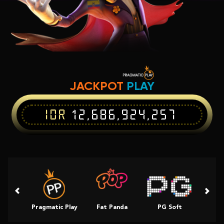
JACKPOT
PLAY
IDR
12,686,924,257
Pragmatic Play
Fat Panda
PG Soft
Slot