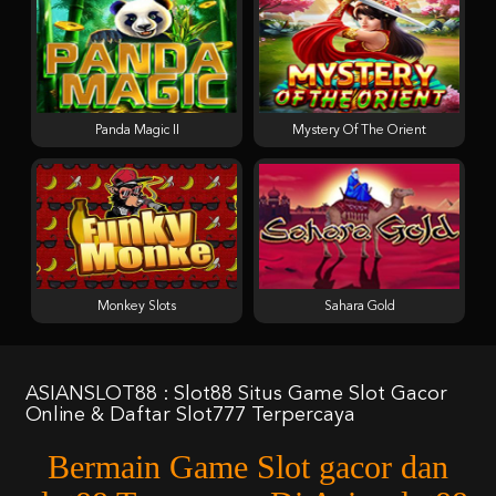
Panda Magic II
Mystery Of The Orient
Monkey Slots
Sahara Gold
ASIANSLOT88 : Slot88 Situs Game Slot Gacor
Online & Daftar Slot777 Terpercaya
Bermain Game Slot gacor dan