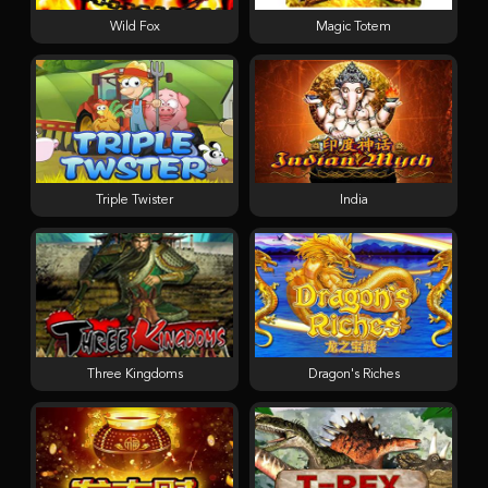
Wild Fox
Magic Totem
Triple Twister
India
Three Kingdoms
Dragon's Riches