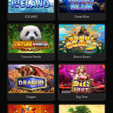
ICELAND
Great Blue
Fortune Panda
Bonus Bears
Dragon
Big Shot