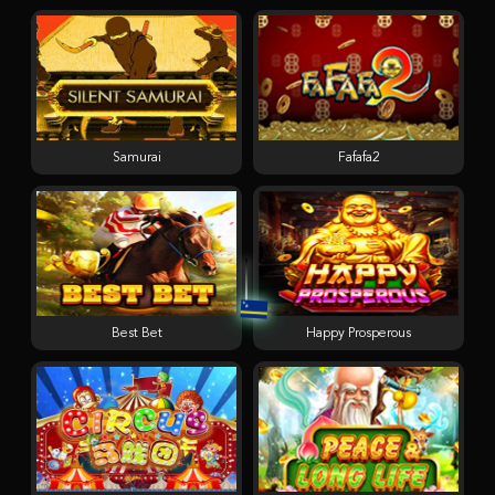
Samurai
Fafafa2
Best Bet
Happy Prosperous