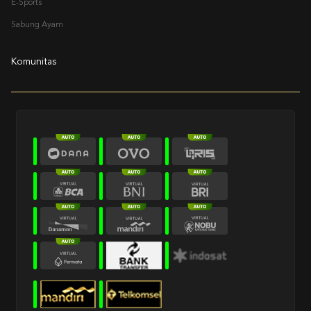
E-Sports
Sabung Ayam
Komunitas