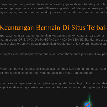
percaya dengan uang asli indonesia dimana kami juga salah satu bandar judi bola
inan game judi online. asianslot88 sekarang telah hadir dengan nuansa yang be
 biaya apapun, bermain permainan slot juga sangat mudah dan gampang untuk k
 Keuntungan Bermain Di Situs Terbai
an terpercaya, yang sangat mengutamakan kepuasan dan kenyamanan para pemai
aran seperti QRIS, OVO, DANA, GOPAY, LINK AJA DAN BANK. Standart proses de
ermain di situs terpercaya dapat menciptakan keuntungan untuk seluruh member yan
u dapat akses dimanapun kapanpun lewat smartphone anda jadi kamu tidak perlu kh
in yang mempunyai modal sedikit tetapi bisa menghasilkan keuntungan besar. K
20rb serta minimun taruhan yang dapat dicoba mulai dari 200 rupiah.
 pemain karena dapat memberikan peluang yang lebih besar lagi untuk mendapat
njadi salah satu daya tarik untuk para member yang ingin bergabung dengan kami 