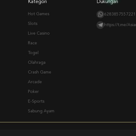
Kategori
Dukungan
Hot Games
6283857557221
Slots
https://t.me/Asia
Live Casino
Race
Togel
Olahraga
Crash Game
Arcade
Poker
E-Sports
Sabung Ayam