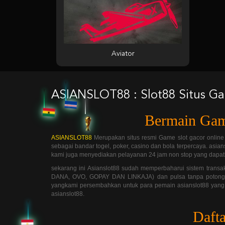
Aviator
ASIANSLOT88 : Slot88 Situs Ga
Bermain Game
ASIANSLOT88
Merupakan situs resmi Game slot gacor online t
sebagai bandar togel, poker, casino dan bola terpercaya. as
kami juga menyediakan pelayanan 24 jam non stop yang dapatkan
sekarang ini Asianslot88 sudah memperbaharui sistem transa
DANA, OVO, GOPAY DAN LINKAJA) dan pulsa tanpa potongan
yangkami persembahkan untuk para pemain asianslot88 yang 
asianslot88.
Dafta