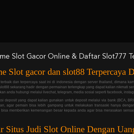
me Slot Gacor Online & Daftar Slot777 T
 Slot gacor dan slot88 Terpercaya D
erbaik dan terpercaya saat ini di indonesia dengan server thailand, dimana kam
ianslot88 sekarang hadir dengan permainan terlengkap yang dapat kalian nikma
 anda hubungi melalui livechat, telegram, media sosial seperti facebook, instagr
ksi deposit yang dapat kalian gunakan untuk deposit melalui via bank (BCA, 
, agar pemain bisa lebih gampang untuk melakukan transaski hanya dengan
bisa memberikan kemenangan besar kepada anda agar bisa merasakan sensasi y
r Situs Judi Slot Online Dengan Uan