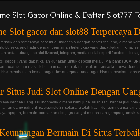
me Slot Gacor Online & Daftar Slot777 T
 Slot gacor dan slot88 Terpercaya D
erbaik dan terpercaya saat ini di indonesia dengan server thailand, dimana kam
ianslot88 sekarang hadir dengan permainan terlengkap yang dapat kalian nikma
 anda hubungi melalui livechat, telegram, media sosial seperti facebook, instagr
ksi deposit yang dapat kalian gunakan untuk deposit melalui via bank (BCA, 
, agar pemain bisa lebih gampang untuk melakukan transaski hanya dengan
bisa memberikan kemenangan besar kepada anda agar bisa merasakan sensasi y
r Situs Judi Slot Online Dengan Uan
percaya dengan uang asli indonesia dimana kami juga salah satu bandar judi bola
inan game judi online. asianslot88 sekarang telah hadir dengan nuansa yang be
 biaya apapun, bermain permainan slot juga sangat mudah dan gampang untuk k
 Keuntungan Bermain Di Situs Terbai