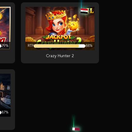
79%
RTP
88%
Crazy Hunter 2
87%