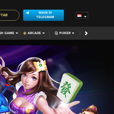
MAIN DI
FTAR
TELEGRAM
SH GAME
ARCADE
POKER
E-SPORTS