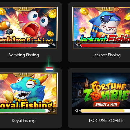
79%
RTP
Bombing Fishing
Jackpot Fishing
94%
RTP
Royal Fishing
FORTUNE ZOMBIE