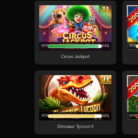
RTP
94%
RTP
Circus Jackpot
RTP
88%
RTP
Dinosaur Tycoon II