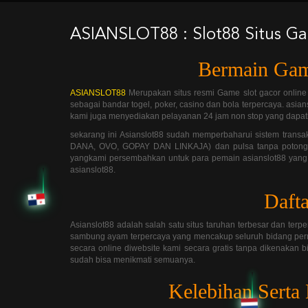
ASIANSLOT88 : Slot88 Situs Ga
Bermain Game
ASIANSLOT88
Merupakan situs resmi Game slot gacor online t
sebagai bandar togel, poker, casino dan bola terpercaya. as
kami juga menyediakan pelayanan 24 jam non stop yang dapatkan
sekarang ini Asianslot88 sudah memperbaharui sistem transa
DANA, OVO, GOPAY DAN LINKAJA) dan pulsa tanpa potongan
yangkami persembahkan untuk para pemain asianslot88 yang 
asianslot88.
Dafta
Asianslot88 adalah salah satu situs taruhan terbesar dan ter
sambung ayam terpercaya yang mencakup seluruh bidang perma
secara online diwebsite kami secara gratis tanpa dikenakan
sudah bisa menikmati semuanya.
Kelebihan Serta