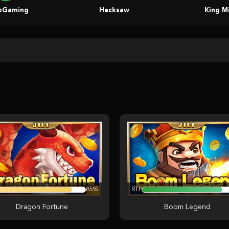
oGaming
Hacksaw
King M
85%
RTP
Dragon Fortune
Boom Legend