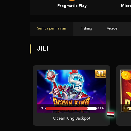
Pragmatic Play
Micr
Semua permainan
Fishing
Arcade
JILI
RTP
83%
RTP
Ocean King Jackpot