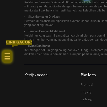
Kelebihan Bermain Di Asianslot88 sebagai situs terbaik d
withdraw yang dapat dicoba dengan bermacam metode pembay
menit saja. tidak hanya itu masih banyak lagi kelebihan bila b
Situs Gampang Di Akses
Bermain di asianslot88 dipastikan nyaman sebab situs ini kam
yang dapat digunakan.
Taruhan Dengan Modal Kecil
Kelebihan yang satu ini sangat banyak dicari oleh para pema
kepada member yang mempunyai modal terbatas dengan deposit 
LINK GACOR!
Event Dan Bonus
Keuntungan satu ini yang paling banyak di tunggu oleh para
dinikmati oleh semua pemain baru atau pun pemain lama, ini me
Kebijaksanaan
Platform
Promosi
Loyalty
Referral