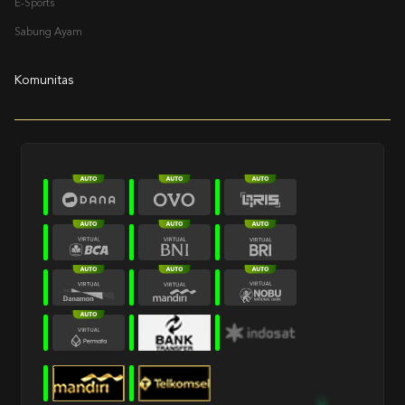
E-Sports
Sabung Ayam
Komunitas