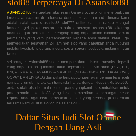
slot88 Terpercaya Di Asianslot88
ASIANSLOT88
Merupakan situs resmi Game slot gacor online terbaik dan
terpercaya saat ini di indonesia dengan server thailand, dimana kami
adalah salah satu situs slot88, slot777 online dan mencakup sebagai
bandar togel, poker, casino dan bola terpercaya. asianslot88 sekarang
hadir dengan permainan terlengkap yang dapat kalian nikmati semua
permainan yang kami persembahkan kepada anda semua, kami juga
menyediakan pelayanan 24 jam non stop yang dapatkan anda hubungi
melalui livechat, telegram, media sosial seperti facebook, instagram dan
twitter.
sekarang ini Asianslot88 sudah memperbaharui sistem transaksi deposit
yang dapat kalian gunakan untuk deposit melalui via bank (BCA, BRI,
BNI, PERMATA, DANAMON & MANDIRI) , via e-wallet (QRIS, DANA, OVO,
GOPAY DAN LINKAJA) dan pulsa tanpa potongan, agar pemain bisa lebih
gampang untuk melakukan transaski hanya dengan deposit Rp.20.000,-
anda sudah bisa bermain semua game yangkami persembahkan untuk
para pemain asianslot88 yang bisa memberikan kemenangan besar
kepada anda agar bisa merasakan sensasi yang berbeda jika bermain
bersama kami di situs slot online asianslot88.
Daftar Situs Judi Slot Online
Dengan Uang Asli