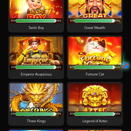
RTP
98%
RTP
95%
Taichi Boy
Great Wealth
RTP
96%
RTP
96%
Emperor Auspicious
Fortune Cat
RTP
95%
RTP
98%
Three Kings
Legend of Aztec