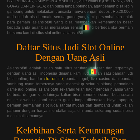
BNI, PERMATA, DANAMON & MANDIRI) , via e-wallet (QRIS, DANA, OVO,
GOPAY DAN LINKAJA) dan pulsa tanpa potongan, agar pemain bisa lebih
gampang untuk melakukan transaski hanya dengan deposit Rp.20.000,-
anda sudah bisa bermain semua game yangkami persembahkan untuk
para pemain asianslot88 yang bisa memberikan kemenangan besar
kepada anda agar bisa merasakan sensasi yang berbeda jika bermain
bersama kami di situs slot online asianslot88.
Daftar Situs Judi Slot Online
Dengan Uang Asli
Asianslot88 adalah salah satu situs taruhan terbesar dan terpercaya
dengan uang asli indonesia dimana kami juga salah satu bandar judi
bola online, bandar
slot online
, bandar togel, live casino dan bandar
sambung ayam terpercaya yang mencakup seluruh bidang permainan
game judi online. asianslot88 sekarang telah hadir dengan nuansa yang
berbeda dengan situs lainnya kalian bisa menonton siaran bola secara
online diwebsite kami secara gratis tanpa dikenakan biaya apapun,
bermain permainan slot juga sangat mudah dan gampang untuk kalian
pahami dengan hanya mendaftar saja diri anda sekarang sudah bisa
menikmati semuanya.
Kelebihan Serta Keuntungan