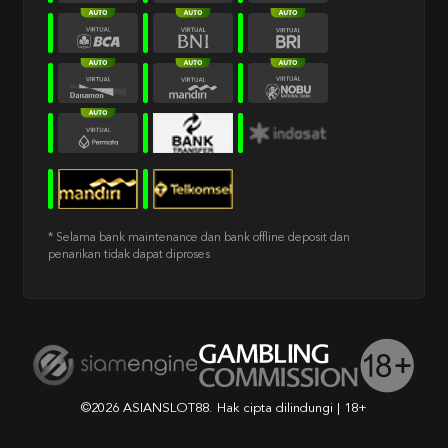
* Selama bank maintenance dan bank offline deposit dan
penarikan tidak dapat diproses
©2026 ASIANSLOT88. Hak cipta dilindungi | 18+