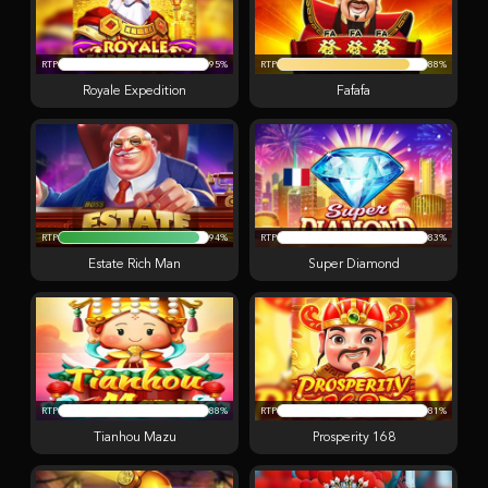
RTP
RTP
88%
Royale Expedition
Fafafa
RTP
94%
RTP
Estate Rich Man
Super Diamond
RTP
RTP
Tianhou Mazu
Prosperity 168