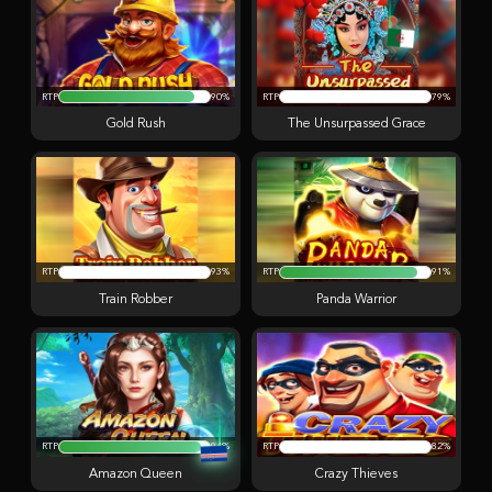
RTP
90%
RTP
Gold Rush
The Unsurpassed Grace
RTP
RTP
91%
Train Robber
Panda Warrior
RTP
94%
RTP
Amazon Queen
Crazy Thieves