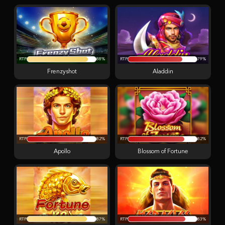
RTP
88%
RTP
79%
Frenzyshot
Aladdin
RTP
82%
RTP
82%
Apollo
Blossom of Fortune
RTP
87%
RTP
83%