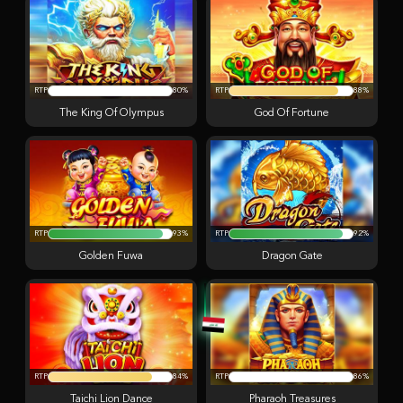
RTP
RTP
88%
The King Of Olympus
God Of Fortune
RTP
93%
RTP
92%
Golden Fuwa
Dragon Gate
RTP
84%
RTP
Taichi Lion Dance
Pharaoh Treasures