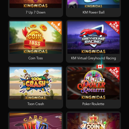
7 Up 7 Down
KM Power Ball
Coin Toss
KM Virtual Greyhound Racing
Toon Crash
Poker Roulette