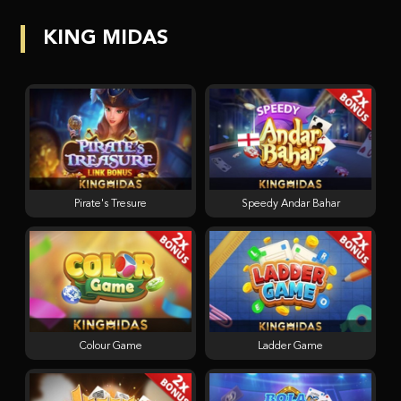
KING MIDAS
Pirate's Tresure
Speedy Andar Bahar
Colour Game
Ladder Game