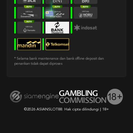
* Selama bank maintenance dan bank offline deposit dan
penarikan tidak dapat diproses
©2026 ASIANSLOT88. Hak cipta dilindungi | 18+