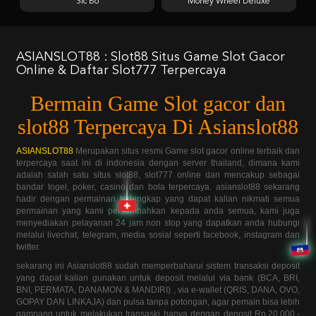
Sic Bo
Money Wheel Deluxe
ASIANSLOT88 : Slot88 Situs Game Slot Gacor
Online & Daftar Slot777 Terpercaya
Bermain Game Slot gacor dan
slot88 Terpercaya Di Asianslot88
ASIANSLOT88
Merupakan situs resmi Game slot gacor online terbaik dan
terpercaya saat ini di indonesia dengan server thailand, dimana kami
adalah salah satu situs slot88, slot777 online dan mencakup sebagai
bandar togel, poker, casino dan bola terpercaya. asianslot88 sekarang
hadir dengan permainan terlengkap yang dapat kalian nikmati semua
permainan yang kami persembahkan kepada anda semua, kami juga
menyediakan pelayanan 24 jam non stop yang dapatkan anda hubungi
melalui livechat, telegram, media sosial seperti facebook, instagram dan
twitter.
sekarang ini Asianslot88 sudah memperbaharui sistem transaksi deposit
yang dapat kalian gunakan untuk deposit melalui via bank (BCA, BRI,
BNI, PERMATA, DANAMON & MANDIRI) , via e-wallet (QRIS, DANA, OVO,
GOPAY DAN LINKAJA) dan pulsa tanpa potongan, agar pemain bisa lebih
gampang untuk melakukan transaski hanya dengan deposit Rp.20.000,-