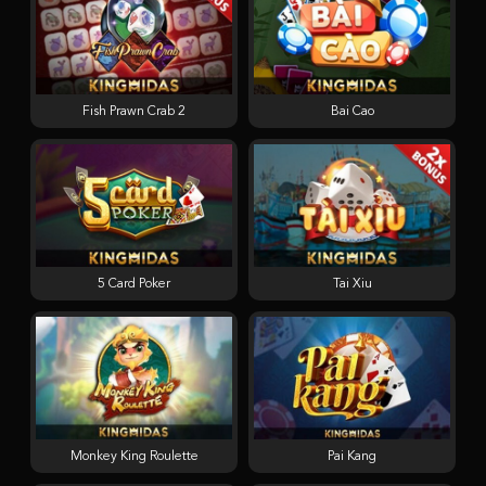
Fish Prawn Crab 2
Bai Cao
5 Card Poker
Tai Xiu
Monkey King Roulette
Pai Kang