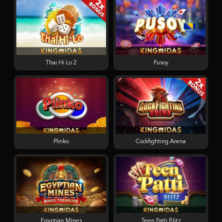
Thai Hi Lo 2
Pusoy
Plinko
Cockfighting Arena
Egyptian Mines
Teen Patti Blitz