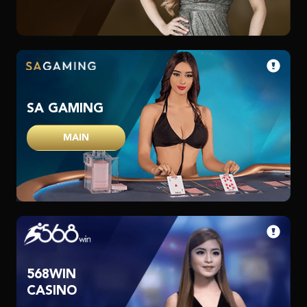
SA GAMING
MAIN
568WIN
CASINO