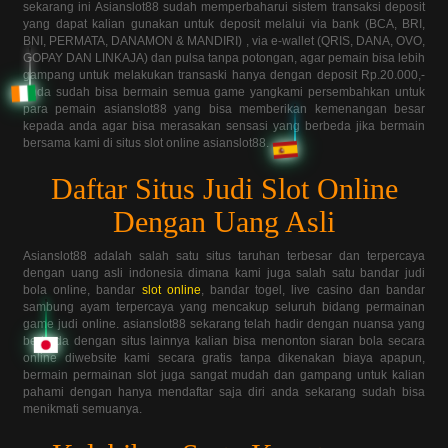
sekarang ini Asianslot88 sudah memperbaharui sistem transaksi deposit
yang dapat kalian gunakan untuk deposit melalui via bank (BCA, BRI,
BNI, PERMATA, DANAMON & MANDIRI) , via e-wallet (QRIS, DANA, OVO,
GOPAY DAN LINKAJA) dan pulsa tanpa potongan, agar pemain bisa lebih
gampang untuk melakukan transaski hanya dengan deposit Rp.20.000,-
anda sudah bisa bermain semua game yangkami persembahkan untuk
para pemain asianslot88 yang bisa memberikan kemenangan besar
kepada anda agar bisa merasakan sensasi yang berbeda jika bermain
bersama kami di situs slot online asianslot88.
Daftar Situs Judi Slot Online
Dengan Uang Asli
Asianslot88 adalah salah satu situs taruhan terbesar dan terpercaya
dengan uang asli indonesia dimana kami juga salah satu bandar judi
bola online, bandar
slot online
, bandar togel, live casino dan bandar
sambung ayam terpercaya yang mencakup seluruh bidang permainan
game judi online. asianslot88 sekarang telah hadir dengan nuansa yang
berbeda dengan situs lainnya kalian bisa menonton siaran bola secara
online diwebsite kami secara gratis tanpa dikenakan biaya apapun,
bermain permainan slot juga sangat mudah dan gampang untuk kalian
pahami dengan hanya mendaftar saja diri anda sekarang sudah bisa
menikmati semuanya.