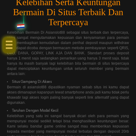
Kelebihan Serta Keuntungan
Bermain Di Situs Terbaik Dan
Terpercaya
LINK GACOR!
Kelebihan Bermain Di Asianslot88 sebagai situs terbaik dan terpercaya,
yang sangat mengutamakan kepuasan dan kenyamanan para pemain
ialah membagikan kemudahan dalam perihal deposit maupun withdraw
yang dapat dicoba dengan bermacam metode pembayaran seperti QRIS,
OVO, DANA, GOPAY, LINK AJA DAN BANK. Standart proses deposit
hanya 1 menit saja sedangkan penarikan uang hanya 3 menit saja. tidak
hanya itu masih banyak lagi kelebihan bila bermain di situs terpercaya
dapat menciptakan keuntungan untuk seluruh member yang bermain
antara lain:
Situs Gampang Di Akses
Bermain di asianslot88 dipastikan nyaman sebab situs ini kamu dapat
akses dimanapun kapanpun lewat smartphone anda jadi kamu tidak perlu
khawatir lagi akses login paling banyak seperti link alternatif yang dapat
digunakan.
Taruhan Dengan Modal Kecil
Kelebihan yang satu ini sangat banyak dicari oleh para pemain yang
mempunyai modal sedikit tetapi bisa menghasilkan keuntungan besar.
Kami selaku bandar game online sangat mau memberikan kepuasan
kepada member yang mempunyai modal terbatas dengan deposit 20rb