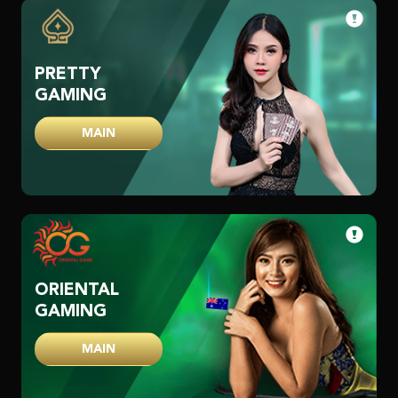
PRETTY
GAMING
MAIN
ORIENTAL
GAMING
MAIN