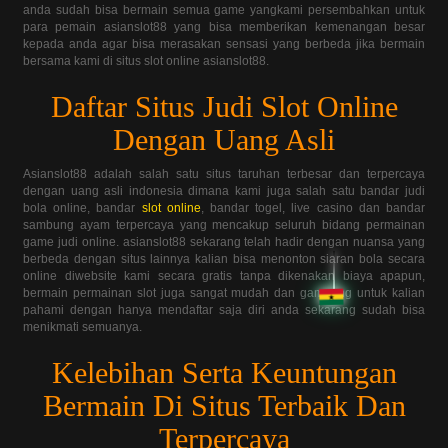
anda sudah bisa bermain semua game yangkami persembahkan untuk
para pemain asianslot88 yang bisa memberikan kemenangan besar
kepada anda agar bisa merasakan sensasi yang berbeda jika bermain
bersama kami di situs slot online asianslot88.
Daftar Situs Judi Slot Online
Dengan Uang Asli
Asianslot88 adalah salah satu situs taruhan terbesar dan terpercaya
dengan uang asli indonesia dimana kami juga salah satu bandar judi
bola online, bandar
slot online
, bandar togel, live casino dan bandar
sambung ayam terpercaya yang mencakup seluruh bidang permainan
game judi online. asianslot88 sekarang telah hadir dengan nuansa yang
berbeda dengan situs lainnya kalian bisa menonton siaran bola secara
online diwebsite kami secara gratis tanpa dikenakan biaya apapun,
bermain permainan slot juga sangat mudah dan gampang untuk kalian
pahami dengan hanya mendaftar saja diri anda sekarang sudah bisa
menikmati semuanya.
Kelebihan Serta Keuntungan
Bermain Di Situs Terbaik Dan
Terpercaya