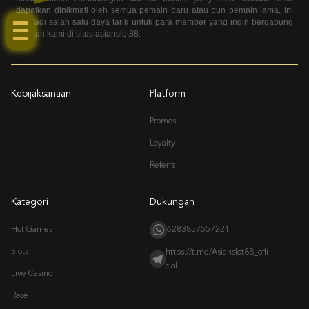
dapatkan dinikmati oleh semua pemain baru atau pun pemain lama, ini
menjadi salah satu daya tarik untuk para member yang ingin bergabung
dengan kami di situs asianslot88.
Kebijaksanaan
Platform
Promosi
Loyalty
Referral
Kategori
Dukungan
Hot Games
6283857557221
Slots
https://t.me/Asianslot88_offi
cial
Live Casino
Race