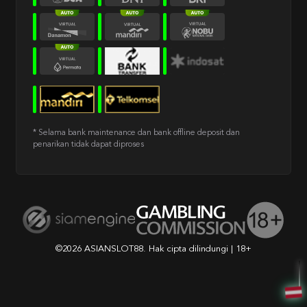
* Selama bank maintenance dan bank offline deposit dan
penarikan tidak dapat diproses
©2026 ASIANSLOT88. Hak cipta dilindungi | 18+