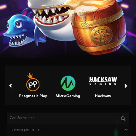
Pragmatic Play
MicroGaming
Hacksaw
King