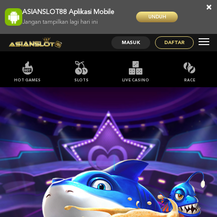
×
ASIANSLOT88 Aplikasi Mobile
UNDUH
Jangan tampilkan lagi hari ini
MASUK
DAFTAR
HOT GAMES
SLOTS
LIVE CASINO
RACE