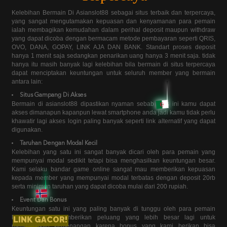
Kelebihan Bermain Di Asianslot88 sebagai situs terbaik dan terpercaya,
yang sangat mengutamakan kepuasan dan kenyamanan para pemain
ialah membagikan kemudahan dalam perihal deposit maupun withdraw
yang dapat dicoba dengan bermacam metode pembayaran seperti QRIS,
OVO, DANA, GOPAY, LINK AJA DAN BANK. Standart proses deposit
hanya 1 menit saja sedangkan penarikan uang hanya 3 menit saja. tidak
hanya itu masih banyak lagi kelebihan bila bermain di situs terpercaya
dapat menciptakan keuntungan untuk seluruh member yang bermain
antara lain:
Situs Gampang Di Akses
Bermain di asianslot88 dipastikan nyaman sebab situs ini kamu dapat
akses dimanapun kapanpun lewat smartphone anda jadi kamu tidak perlu
khawatir lagi akses login paling banyak seperti link alternatif yang dapat
digunakan.
Taruhan Dengan Modal Kecil
Kelebihan yang satu ini sangat banyak dicari oleh para pemain yang
mempunyai modal sedikit tetapi bisa menghasilkan keuntungan besar.
Kami selaku bandar game online sangat mau memberikan kepuasan
kepada member yang mempunyai modal terbatas dengan deposit 20rb
serta minimun taruhan yang dapat dicoba mulai dari 200 rupiah.
Event Dan Bonus
Keuntungan satu ini yang paling banyak di tunggu oleh para pemain
karena dapat memberikan peluang yang lebih besar lagi untuk
LINK GACOR!
mendapatkan kemenangan karena bonus yang kami berikan bisa