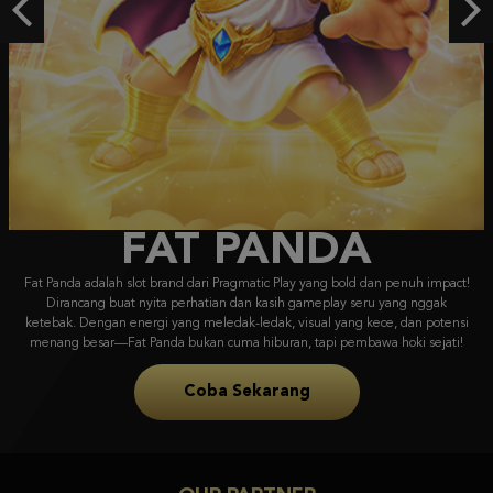
IDR
1,022,800.00
Previous
Ne
Mahjong Wins 3 – Black Scatter
k****t
IDR
949,500.00
FAT PANDA
Fat Panda adalah slot brand dari Pragmatic Play yang bold dan penuh impact!
Dirancang buat nyita perhatian dan kasih gameplay seru yang nggak
ketebak. Dengan energi yang meledak-ledak, visual yang kece, dan potensi
menang besar—Fat Panda bukan cuma hiburan, tapi pembawa hoki sejati!
Coba Sekarang