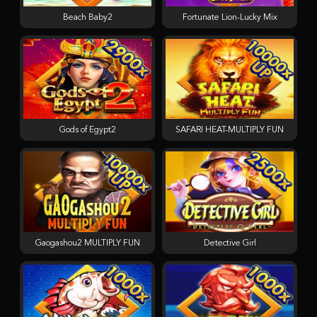
Beach Baby2
Fortunate Lion-Lucky Mix
Gods of Egypt2
SAFARI HEAT-MULTIPLY FUN
Gaogashou2 MULTIPLY FUN
Detective Girl