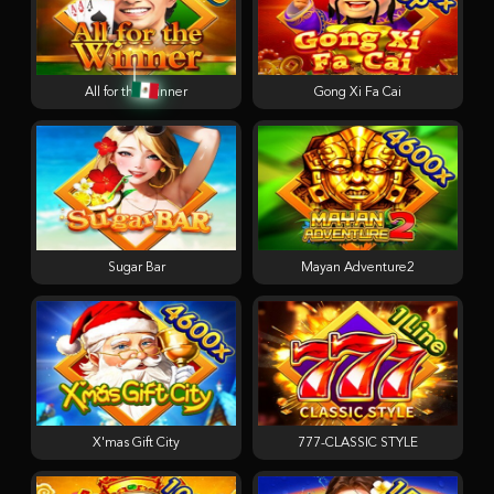
All for the Winner
Gong Xi Fa Cai
Sugar Bar
Mayan Adventure2
X'mas Gift City
777-CLASSIC STYLE