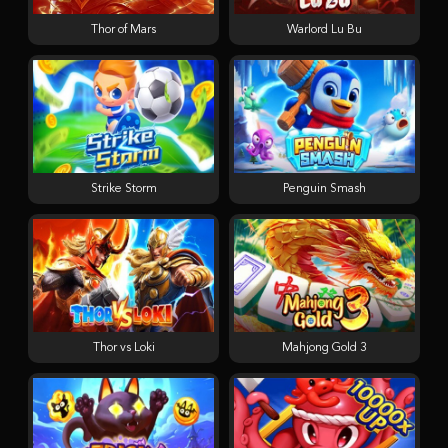
Thor of Mars
Warlord Lu Bu
Strike Storm
Penguin Smash
Thor vs Loki
Mahjong Gold 3