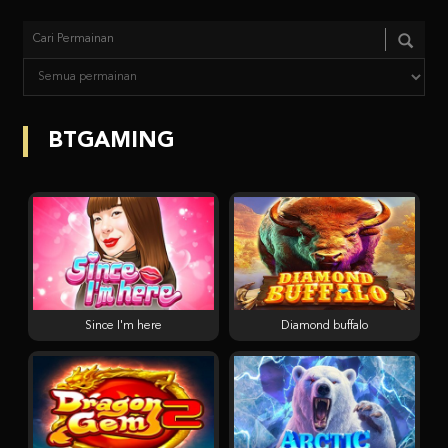
BTGAMING
Since I'm here
Diamond buffalo