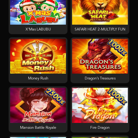
X'Mas LABUBU
SAFARI HEAT 2-MULTIPLY FUN
Money Rush
Dragon’s Treasures
Mansion Battle Royale
Fire Dragon