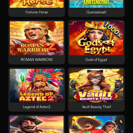
Fortune Horse
Quetzalcoatl
ROMAN WARRIOR2
Gods of Egypt
Legend of Aztec2
Vault Beauty Thief