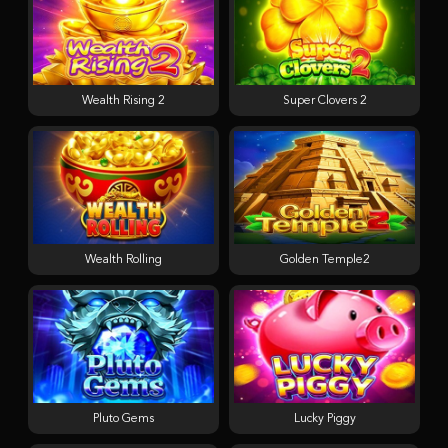
Wealth Rising 2
Super Clovers 2
Wealth Rolling
Golden Temple2
Pluto Gems
Lucky Piggy