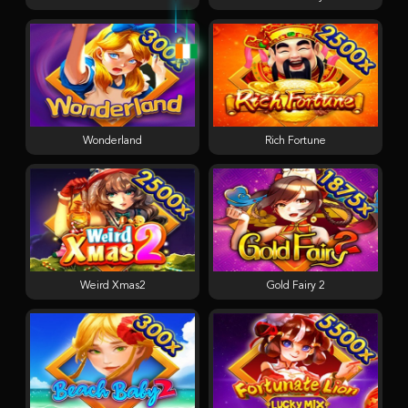
Wonderland
Rich Fortune
Weird Xmas2
Gold Fairy 2