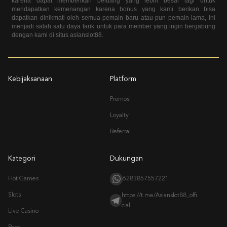
karena dapat memberikan peluang yang lebih besar lagi untuk
mendapatkan kemenangan karena bonus yang kami berikan bisa
dapatkan dinikmati oleh semua pemain baru atau pun pemain lama, ini
menjadi salah satu daya tarik untuk para member yang ingin bergabung
dengan kami di situs asianslot88.
Kebijaksanaan
Platform
Promosi
Loyalty
Referral
Kategori
Dukungan
Hot Games
6283857557221
Slots
https://t.me/Asianslot88_offi
cial
Live Casino