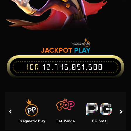
JACKPOT
PLAY
IDR
12,746,051,588
Pragmatic Play
Fat Panda
PG Soft
Slot