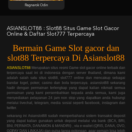
Ragnarok Odin
ASIANSLOT88 : Slot88 Situs Game Slot Gacor
Online & Daftar Slot777 Terpercaya
Bermain Game Slot gacor dan
slot88 Terpercaya Di Asianslot88
ASIANSLOT88
Merupakan situs resmi Game slot gacor online terbaik dan
terpercaya saat ini di indonesia dengan server thailand, dimana kami
adalah salah satu situs slot88, slot777 online dan mencakup sebagai
bandar togel, poker, casino dan bola terpercaya. asianslot88 sekarang
hadir dengan permainan terlengkap yang dapat kalian nikmati semua
permainan yang kami persembahkan kepada anda semua, kami juga
menyediakan pelayanan 24 jam non stop yang dapatkan anda hubungi
melalui livechat, telegram, media sosial seperti facebook, instagram dan
twitter.
sekarang ini Asianslot88 sudah memperbaharui sistem transaksi deposit
yang dapat kalian gunakan untuk deposit melalui via bank (BCA, BRI,
BNI, PERMATA, DANAMON & MANDIRI) , via e-wallet (QRIS, DANA, OVO,
GOPAY DAN LINKAJA) dan pulsa tanpa potongan, agar pemain bisa lebih