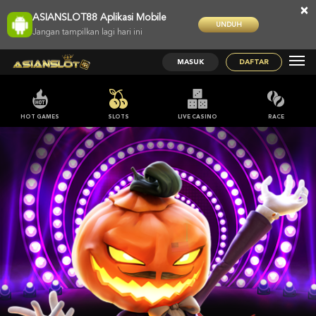
×
ASIANSLOT88 Aplikasi Mobile
UNDUH
Jangan tampilkan lagi hari ini
MASUK
DAFTAR
HOT GAMES
SLOTS
LIVE CASINO
RACE