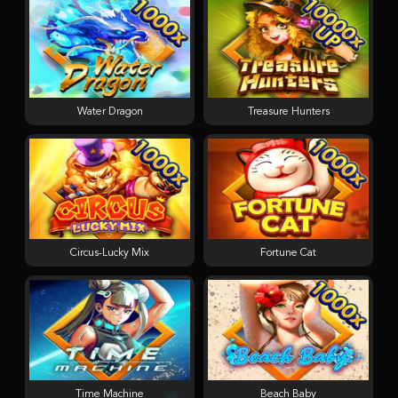
Water Dragon
Treasure Hunters
Circus-Lucky Mix
Fortune Cat
Time Machine
Beach Baby