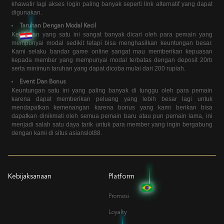
khawatir lagi akses login paling banyak seperti link alternatif yang dapat
digunakan.
Taruhan Dengan Modal Kecil
Kelebihan yang satu ini sangat banyak dicari oleh para pemain yang
mempunyai modal sedikit tetapi bisa menghasilkan keuntungan besar.
Kami selaku bandar game online sangat mau memberikan kepuasan
kepada member yang mempunyai modal terbatas dengan deposit 20rb
serta minimun taruhan yang dapat dicoba mulai dari 200 rupiah.
Event Dan Bonus
Keuntungan satu ini yang paling banyak di tunggu oleh para pemain
karena dapat memberikan peluang yang lebih besar lagi untuk
mendapatkan kemenangan karena bonus yang kami berikan bisa
dapatkan dinikmati oleh semua pemain baru atau pun pemain lama, ini
menjadi salah satu daya tarik untuk para member yang ingin bergabung
dengan kami di situs asianslot88.
Kebijaksanaan
Platform
Promosi
Loyalty