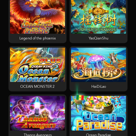
Legend of the phoenix
YaoQianShu
OCEAN MONSTER 2
HaiDiLao
Thanos Avengers
Ocean Paradise